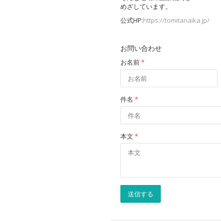
めざしています。
公式HP:
https://tomitanaika.jp/
お問い合わせ
お名前
*
件名
*
本文
*
送信する