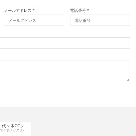
メールアドレス
*
電話番号
*
 代々木CCクリニック
クリスタルビルB1-2号, 03-3320-0625, 渋谷区, 東京都, 151-0053, Japan