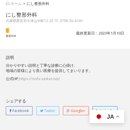
ホーム
にし整形外科
にし整形外科
兵庫県西宮市今津山中町12-25 1F, 0798-36-4160
最終更新日：2023年1月10日
整形外科
説明
分かりやすい説明と丁寧な診療に心掛け、
地域の皆様により良い医療を提供してまいります。
公式HP;
https://nishi-seikei.net/
シェアする
Facebook
Twitter
Google+
LinkedIn
JA