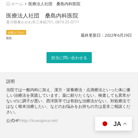
ホーム
医療法人社団 桑島内科医院
医療法人社団 桑島内科医院
香川県東かがわ市三本松751, 0879-25-0771
水素カプセル
最終更新日：2022年6月29日
医院
担当に問い合わせる
説明
当院では一般内科に加え、漢方・栄養療法・点滴療法といった体に優
しい治療法を実践しています。薬に頼りたくない、検査しても異常が
ないのに調子が悪い、西洋医学では有効な治療法がない、対処療法で
はなく根本治療したい、などのお悩みをお持ちの方は是非ご相談くだ
さい。
公式HP:
http://kuwajima.net/
JA