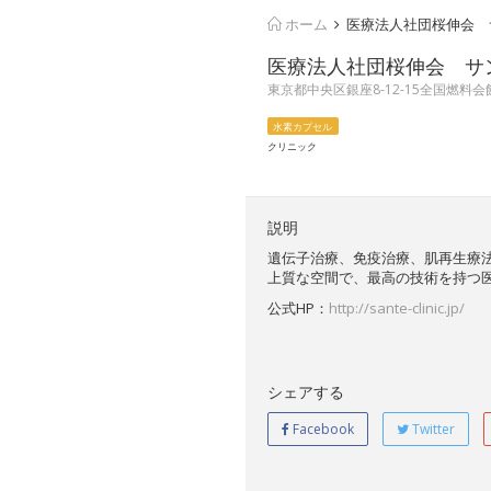
ホーム
医療法人社団桜伸会 
医療法人社団桜伸会 サ
東京都中央区銀座8-12-15全国燃料会館ビル
水素カプセル
クリニック
説明
遺伝子治療、免疫治療、肌再生療
上質な空間で、最高の技術を持つ
公式HP：
http://sante-clinic.jp/
シェアする
Facebook
Twitter